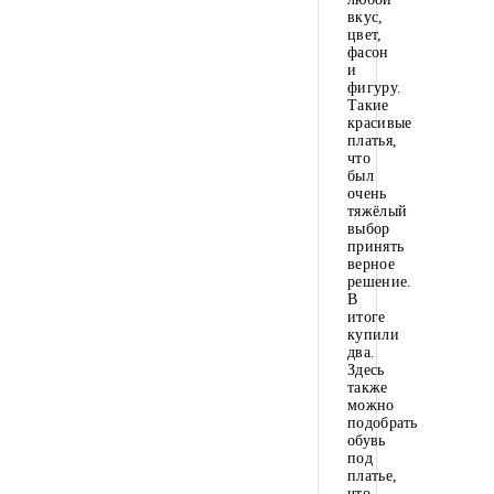
вкус,
цвет,
фасон
и
фигуру.
Такие
красивые
платья,
что
был
очень
тяжёлый
выбор
принять
верное
решение.
В
итоге
купили
два.
Здесь
также
можно
подобрать
обувь
под
платье,
что