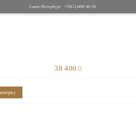
Санкт-Петербург:
+7(812)408-40-50
38 400
римерку