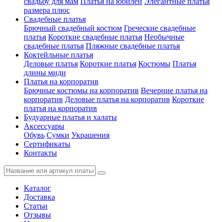
свадьбу для мам
Платья на юбилей
Элегантные платья
размера плюс
Свадебные платья
Брючный свадебный костюм
Греческие свадебные
платья
Короткие свадебные платья
Необычные
свадебные платья
Пляжные свадебные платья
Коктейльные платья
Деловые платья
Короткие платья
Костюмы
Платья
длины миди
Платья на корпоратив
Брючные костюмы на корпоратив
Вечерние платья на
корпоратив
Деловые платья на корпоратив
Короткие
платья на корпоратив
Будуарные платья и халаты
Аксессуары
Обувь
Сумки
Украшения
Сертификаты
Контакты
Каталог
Доставка
Статьи
Отзывы