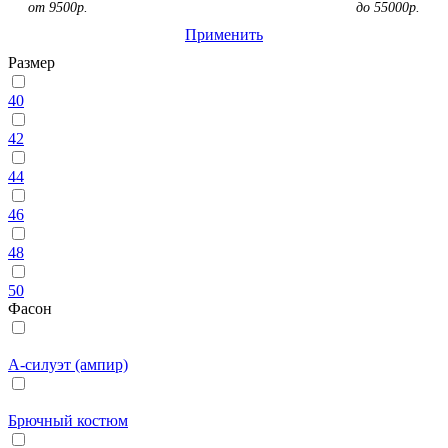
от
9500
р.
до
55000
р.
Применить
Размер
40
42
44
46
48
50
Фасон
А-силуэт (ампир)
Брючный костюм