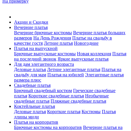
На примерку
Акции и Скидки
Вечерние платья
Вечерние брючные костюмы
Вечерние платья больших
размеров
На День Рождения
Платье на свадьбу в
качестве гостя
Летние платья
Новогодние
Платья на выпускной
Брючные выпускные костюмы
Новая коллекция
Платья
на последний звонок
Яркие выпускные платья
Для дам элегантного возраста
Деловые платья
Летние элегантные платья
Платья на
свадьбу для мам
Платья на юбилей
Элегантные платья
размера плюс
Свадебные платья
Брючный свадебный костюм
Греческие свадебные
платья
Короткие свадебные платья
Необычные
свадебные платья
Пляжные свадебные платья
Коктейльные платья
Деловые платья
Короткие платья
Костюмы
Платья
длины миди
Платья на корпоратив
Брючные костюмы на корпоратив
Вечерние платья на