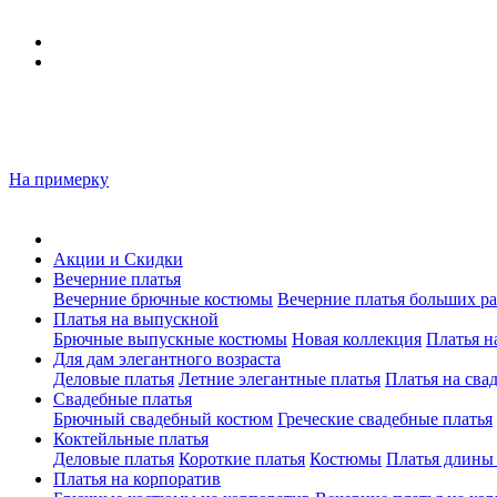
На примерку
Акции и Скидки
Вечерние платья
Вечерние брючные костюмы
Вечерние платья больших р
Платья на выпускной
Брючные выпускные костюмы
Новая коллекция
Платья н
Для дам элегантного возраста
Деловые платья
Летние элегантные платья
Платья на сва
Свадебные платья
Брючный свадебный костюм
Греческие свадебные платья
Коктейльные платья
Деловые платья
Короткие платья
Костюмы
Платья длины
Платья на корпоратив