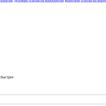
рпоратив
Деловые платья на корпоратив
Короткие платья на корп
 быстрее