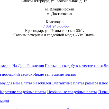
Санкт-Петербург, ул. Колокольная, д. 16.
м. Владимирская
м. Достоевская
Краснодар
+7 861 945-55-66
Краснодар, ул. Гимназическая 55/1.
Салоны вечерней и свадебной моды «Vita Brava»
азмеров
На День Рождения
Платье на свадьбу в качестве гостя
Ле
а последний звонок
Яркие выпускные платья
дьбу для мам
Платья на юбилей
Элегантные платья размера плюс
Короткие свадебные платья
Необычные свадебные платья
Пляжн
 миди