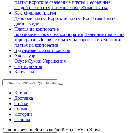
платья
Короткие свадебные платья
Необычные
свадебные платья
Пляжные свадебные платья
Коктейльные платья
Деловые платья
Короткие платья
Костюмы
Платья
длины миди
Платья на корпоратив
Брючные костюмы на корпоратив
Вечерние платья на
корпоратив
Деловые платья на корпоратив
Короткие
платья на корпоратив
Будуарные платья и халаты
Аксессуары
Обувь
Сумки
Украшения
Сертификаты
Контакты
Каталог
Доставка
Статьи
Отзывы
Истории
Салоны
Салоны вечерней и свадебной моды «Vita Brava»