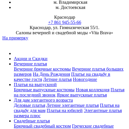
м. Владимирская
м. Достоевская
Краснодар
+7 861 945-55-66
Краснодар, ул. Гимназическая 55/1.
Салоны вечерней и свадебной моды «Vita Brava»
На примерку
Акции и Скидки
Вечерние платья
Вечерние брючные костюмы
Вечерние платья больших
размеров
На День Рождения
Платье на свадьбу в
качестве гостя
Летние платья
Новогодние
Платья на выпускной
Брючные выпускные костюмы
Новая коллекция
Платья
на последний звонок
Яркие выпускные платья
Для дам элегантного возраста
Деловые платья
Летние элегантные платья
Платья на
свадьбу для мам
Платья на юбилей
Элегантные платья
размера плюс
Свадебные платья
Брючный свадебный костюм
Греческие свадебные