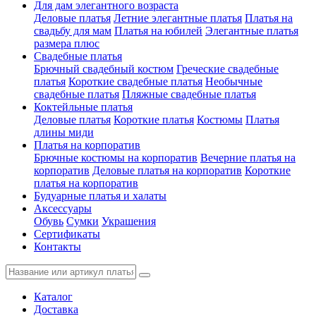
Для дам элегантного возраста
Деловые платья
Летние элегантные платья
Платья на
свадьбу для мам
Платья на юбилей
Элегантные платья
размера плюс
Свадебные платья
Брючный свадебный костюм
Греческие свадебные
платья
Короткие свадебные платья
Необычные
свадебные платья
Пляжные свадебные платья
Коктейльные платья
Деловые платья
Короткие платья
Костюмы
Платья
длины миди
Платья на корпоратив
Брючные костюмы на корпоратив
Вечерние платья на
корпоратив
Деловые платья на корпоратив
Короткие
платья на корпоратив
Будуарные платья и халаты
Аксессуары
Обувь
Сумки
Украшения
Сертификаты
Контакты
Каталог
Доставка