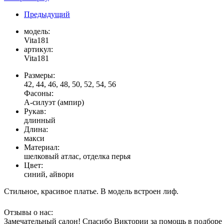
Предыдущий
модель:
Vita181
артикул:
Vita181
Размеры:
42, 44, 46, 48, 50, 52, 54, 56
Фасоны:
А-силуэт (ампир)
Рукав:
длинный
Длина:
макси
Материал:
шелковый атлас, отделка перья
Цвет:
синий, айвори
Стильное, красивое платье. В модель встроен лиф.
Отзывы о нас:
Замечательный салон! Спасибо Виктории за помощь в подборе п