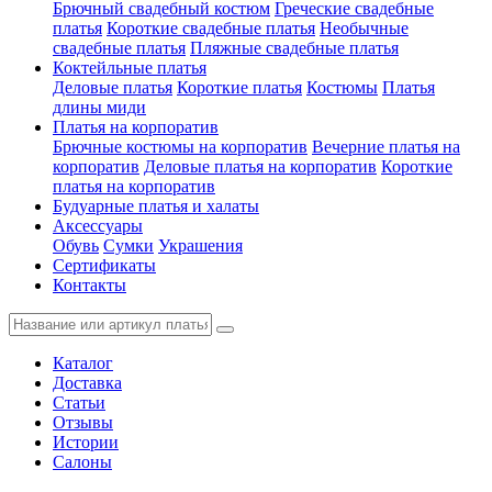
Брючный свадебный костюм
Греческие свадебные
платья
Короткие свадебные платья
Необычные
свадебные платья
Пляжные свадебные платья
Коктейльные платья
Деловые платья
Короткие платья
Костюмы
Платья
длины миди
Платья на корпоратив
Брючные костюмы на корпоратив
Вечерние платья на
корпоратив
Деловые платья на корпоратив
Короткие
платья на корпоратив
Будуарные платья и халаты
Аксессуары
Обувь
Сумки
Украшения
Сертификаты
Контакты
Каталог
Доставка
Статьи
Отзывы
Истории
Салоны