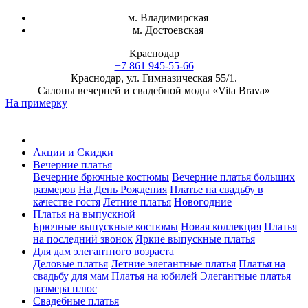
м. Владимирская
м. Достоевская
Краснодар
+7 861 945-55-66
Краснодар, ул. Гимназическая 55/1.
Салоны вечерней и свадебной моды «Vita Brava»
На примерку
Акции и Скидки
Вечерние платья
Вечерние брючные костюмы
Вечерние платья больших
размеров
На День Рождения
Платье на свадьбу в
качестве гостя
Летние платья
Новогодние
Платья на выпускной
Брючные выпускные костюмы
Новая коллекция
Платья
на последний звонок
Яркие выпускные платья
Для дам элегантного возраста
Деловые платья
Летние элегантные платья
Платья на
свадьбу для мам
Платья на юбилей
Элегантные платья
размера плюс
Свадебные платья