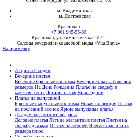
Санкт-Петербург, ул. Колокольная, д. 16.
м. Владимирская
м. Достоевская
Краснодар
+7 861 945-55-66
Краснодар, ул. Гимназическая 55/1.
Салоны вечерней и свадебной моды «Vita Brava»
На примерку
Акции и Скидки
Вечерние платья
Вечерние брючные костюмы
Вечерние платья больших
размеров
На День Рождения
Платье на свадьбу в
качестве гостя
Летние платья
Новогодние
Платья на выпускной
Брючные выпускные костюмы
Новая коллекция
Платья
на последний звонок
Яркие выпускные платья
Для дам элегантного возраста
Деловые платья
Летние элегантные платья
Платья на
свадьбу для мам
Платья на юбилей
Элегантные платья
размера плюс
Свадебные платья