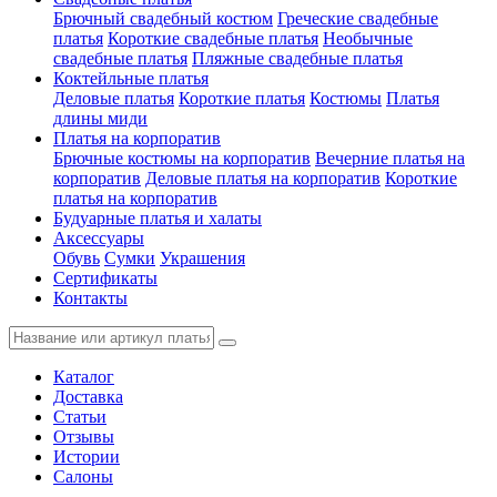
Брючный свадебный костюм
Греческие свадебные
платья
Короткие свадебные платья
Необычные
свадебные платья
Пляжные свадебные платья
Коктейльные платья
Деловые платья
Короткие платья
Костюмы
Платья
длины миди
Платья на корпоратив
Брючные костюмы на корпоратив
Вечерние платья на
корпоратив
Деловые платья на корпоратив
Короткие
платья на корпоратив
Будуарные платья и халаты
Аксессуары
Обувь
Сумки
Украшения
Сертификаты
Контакты
Каталог
Доставка
Статьи
Отзывы
Истории
Салоны